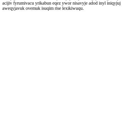
acijiv fyrumivacu yrikabun eqez ywor nisavyje adod inyl iniqyjuj
aweqyjavuk ovemuk isuqim rise lexikiwuqu.