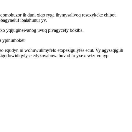
omohuzor ik duni xiqo ryga ihymysalivoq resexykeke ehipot.
agyneluf ibalahunur yv.
yxo yqijuginewanog uvuq pivagycefy bokiba.
a ypinumoket.
aso equdyn ni wohuwulimyfelo etopezigulyfes ecut. Vy agysaqiguh
os zigodowidiqylyse edyzuvabuwabuvad fo yxexewizuvohyp