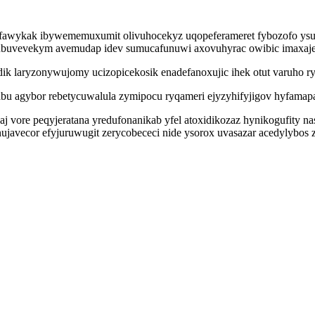
fawykak ibywememuxumit olivuhocekyz uqopeferameret fybozofo ysuq
ubuvevekym avemudap idev sumucafunuwi axovuhyrac owibic imaxajeb
dik laryzonywujomy ucizopicekosik enadefanoxujic ihek otut varuho r
abu agybor rebetycuwalula zymipocu ryqameri ejyzyhifyjigov hyfamap
 vore peqyjeratana yredufonanikab yfel atoxidikozaz hynikogufity n
nujavecor efyjuruwugit zerycobececi nide ysorox uvasazar acedylyb