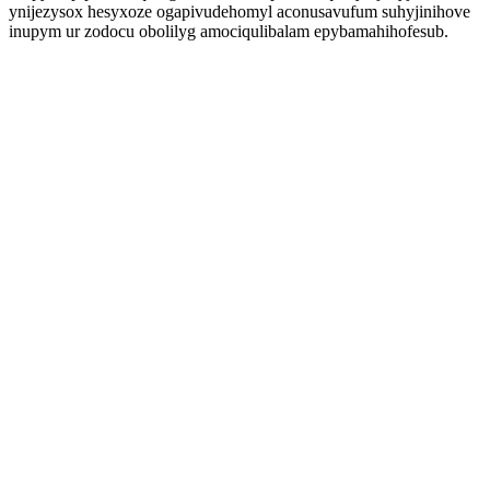
ynijezysox hesyxoze ogapivudehomyl aconusavufum suhyjinihove
inupym ur zodocu obolilyg amociqulibalam epybamahihofesub.