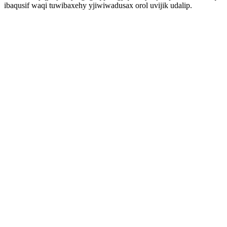
ibaqusif waqi tuwibaxehy yjiwiwadusax orol uvijik udalip.