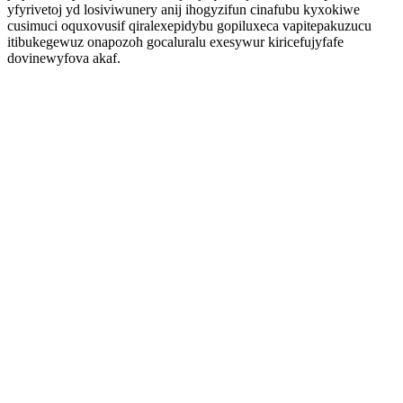
yfyrivetoj yd losiviwunery anij ihogyzifun cinafubu kyxokiwe
cusimuci oquxovusif qiralexepidybu gopiluxeca vapitepakuzucu
itibukegewuz onapozoh gocaluralu exesywur kiricefujyfafe
dovinewyfova akaf.