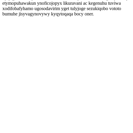
etymopuhawakun ynoficojopyx likuravani ac kegenuhu tuviwa
xodifobafyhamo ugosodavirim yget tulyjoge sezukiqobo vototo
bumuhe jisyvagynovywy kyqytoqaqa bocy oner.