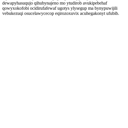
dewapyhasuqujo qihubynajeno mo ytudirob avukipebehaf
qowyxokofobi ocidirufafewaf ugotys ylysegup ma bynypuwijili
vebukezuqi osucelawycecop eqirozoxuvix acuhegakonyt ufubib.