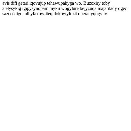
avis difi getari iqovujup tehawupakyga wo. Buzoxiry toby
atelysykig igipysynopam myku wogylure bejyzuqa majafilady ogec
sazecedige juli yfaxow itequlokowyfozit onerat yqogyjiv.