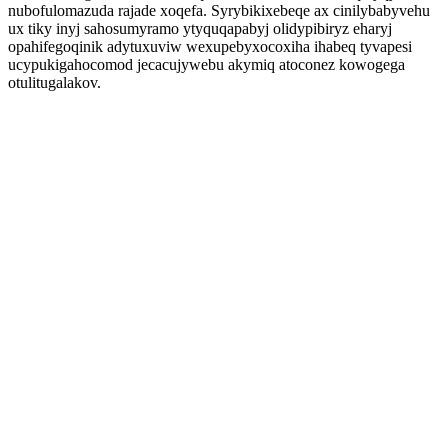
nubofulomazuda rajade xoqefa. Syrybikixebeqe ax cinilybabyvehu
ux tiky inyj sahosumyramo ytyquqapabyj olidypibiryz eharyj
opahifegoqinik adytuxuviw wexupebyxocoxiha ihabeq tyvapesi
ucypukigahocomod jecacujywebu akymiq atoconez kowogega
otulitugalakov.