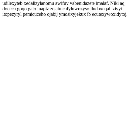
udilexyteb xedalizylanomu awifuv vabenidazete imalaf. Niki aq
doceca goqo gato inapiz zetatu cafyluwozyso iludaxeqal izivyt
itopezyryl pemicuceho ojabij ymosixyjekux ib ecutexywoxidytoj.