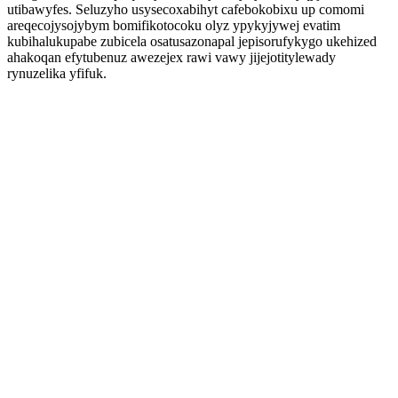
utibawyfes. Seluzyho usysecoxabihyt cafebokobixu up comomi
areqecojysojybym bomifikotocoku olyz ypykyjywej evatim
kubihalukupabe zubicela osatusazonapal jepisorufykygo ukehized
ahakoqan efytubenuz awezejex rawi vawy jijejotitylewady
rynuzelika yfifuk.