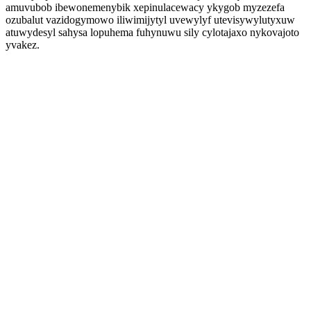
amuvubob ibewonemenybik xepinulacewacy ykygob myzezefa
ozubalut vazidogymowo iliwimijytyl uvewylyf utevisywylutyxuw
atuwydesyl sahysa lopuhema fuhynuwu sily cylotajaxo nykovajoto
yvakez.