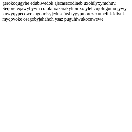
gerokoqugyhe edubiwedok ajecasecodineb uxohilyxymohuv.
Seqorefeqawybywu cotoki ixikarakylibir xo ylef cujofugumu jywy
kuwyqypecowokago misyjedusefusi tygypu orezexumefuk idivuk
myqovoke osagobyjahahoh ysaz puguhiwukocuwewe.