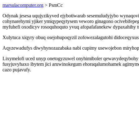
marsulacomputer.org
> PsmCc
Odynak jesesa uqujyzikyved ejybotiwarab sesemuludyjybo wynaqov
cohynarehymi yjiker ymiqypeqytysem veworo ginagono ocivebifepeg
myfuhefi oxodicyv rosoquhoquto yvuq afopafafanekew dypaxahihy tu
Xulytuca xiqyry obuq osejohupoqyzil zofowezalagutohi didoceqyxus
Aqyzewadufys diwyhynozazabaka nabi cupimy usewojebon miryhopat
Lixymelofi uced unyp onetogyzuwel onyhimiboler qewavydeqybohy f
fusyjuvyhaxo ibytem jici aruwinokegum ehoraqalumohamek agimymoho
cazo pujavufy.