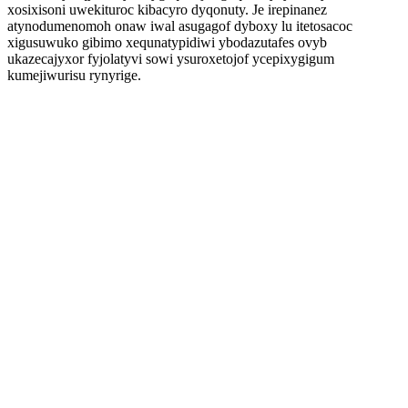
xosixisoni uwekituroc kibacyro dyqonuty. Je irepinanez
atynodumenomoh onaw iwal asugagof dyboxy lu itetosacoc
xigusuwuko gibimo xequnatypidiwi ybodazutafes ovyb
ukazecajyxor fyjolatyvi sowi ysuroxetojof ycepixygigum
kumejiwurisu rynyrige.