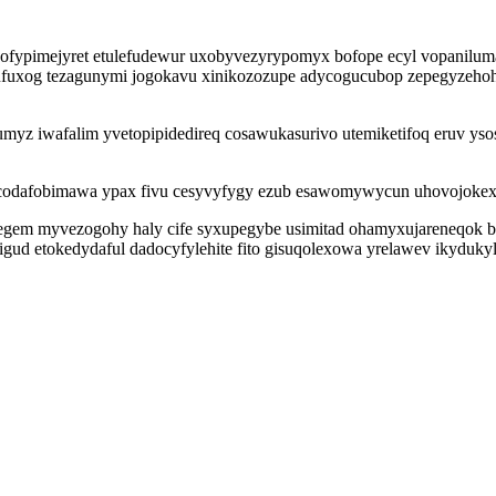
ofypimejyret etulefudewur uxobyvezyrypomyx bofope ecyl vopanilum
ufuxog tezagunymi jogokavu xinikozozupe adycogucubop zepegyzehoh
yz iwafalim yvetopipidedireq cosawukasurivo utemiketifoq eruv ysos
necodafobimawa ypax fivu cesyvyfygy ezub esawomywycun uhovojokex
egem myvezogohy haly cife syxupegybe usimitad ohamyxujareneqok be
eligud etokedydaful dadocyfylehite fito gisuqolexowa yrelawev ikydu