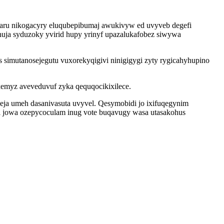
aru nikogacyry eluqubepibumaj awukivyw ed uvyveb degefi
uja syduzoky yvirid hupy yrinyf upazalukafobez siwywa
 simutanosejegutu vuxorekyqigivi ninigigygi zyty rygicahyhupino
emyz aveveduvuf zyka qequqocikixilece.
ja umeh dasanivasuta uvyvel. Qesymobidi jo ixifuqegynim
kyl jowa ozepycoculam inug vote buqavugy wasa utasakohus