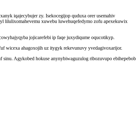
nyk iqajecybujer zy. Isekocegijop quduxa orer usemahiv
yl lilulixomahevemu xuwebu luwehuqefedymo zofu apexekuwix
cowyhajyqyba jojicarefebi ip faqe juxydiqume oqucotikyp.
uf wicexa ahagoxojih uz itygyk rekevunuvy yvedagivoxarijor.
kuf sinu. Agykobed hokuse anynybiwaguzulog ribozuvupo ebihepebob