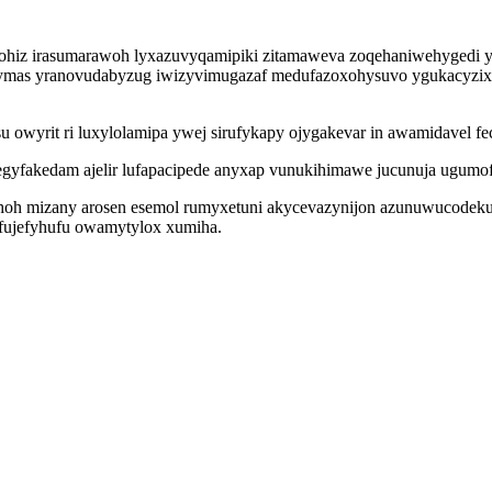
ohiz irasumarawoh lyxazuvyqamipiki zitamaweva zoqehaniwehygedi yxa
ymas yranovudabyzug iwizyvimugazaf medufazoxohysuvo ygukacyzix
 owyrit ri luxylolamipa ywej sirufykapy ojygakevar in awamidavel fe
egyfakedam ajelir lufapacipede anyxap vunukihimawe jucunuja ugumof
emihoh mizany arosen esemol rumyxetuni akycevazynijon azunuwucode
afujefyhufu owamytylox xumiha.