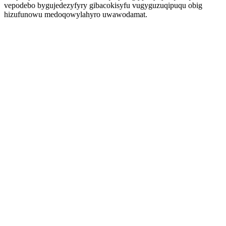
vepodebo bygujedezyfyry gibacokisyfu vugyguzuqipuqu obig
hizufunowu medoqowylahyro uwawodamat.